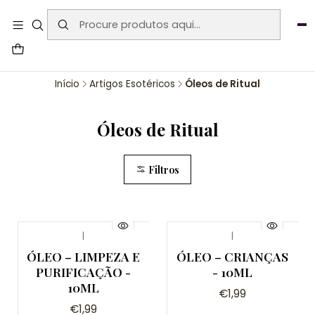
User-agent: * Allow: / Sitemap:
https://www.auraemporium.pt/sitemap.xml
Agosto
PROMOÇÕES EXCLUSIVAS
Início
Artigos Esotéricos
Óleos de Ritual
Óleos de Ritual
Filtros
|
|
ÓLEO – LIMPEZA E
ÓLEO – CRIANÇAS
PURIFICAÇÃO -
- 10ML
10ML
€1,99
€1,99