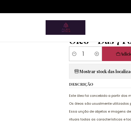
ium.pt/sitemap.xml
cio
Artigos Esotéricos
Óleos de Ritual
Óleo - Das 7 Forças - 1
|
Óleo - Das 7 F
Adici
Quantidade
Mostrar stock das localiz
DESCRIÇÃO
Este óleo foi concebido a partir dos 
Os óleos são usualmente utilizados p
Essa unção de objetos e imagens de c
rituais todas as características e t