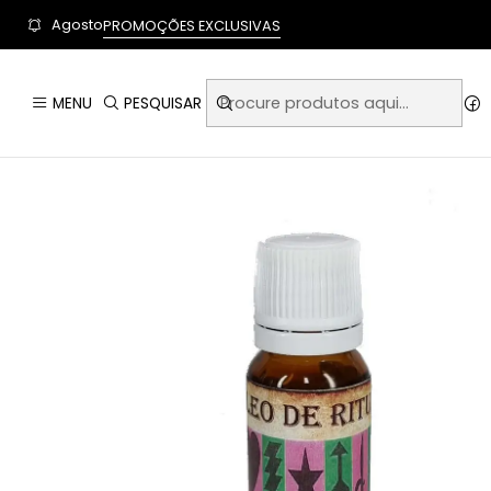
User-agent: * Allow: / Sitemap: https://www.auraempor
Agosto
PROMOÇÕES EXCLUSIVAS
Iní
MENU
PESQUISAR