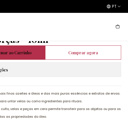
PT
0ml
orças - 10ml
onar ao Carrinho
Comprar agora
ações
mais finos azeites e óleos e das mais puras essências e extratos de ervas.
ara untar velas ou como ingredientes para rituais.
ulto, velas e peças em cera permite transferir para os objetos ou para os
odas as propriedades do óleo.