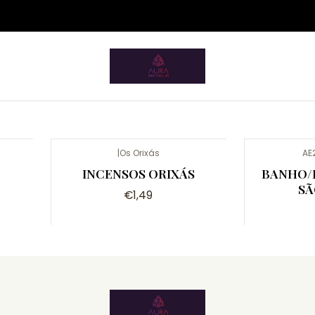
ium.pt/sitemap.xml
Início
Artigos Esotéricos
Candomblé/Umbanda
Candomblé/Umbanda
|
Os Orixás
AE
INCENSOS ORIXÁS
BANHO/
SÃ
€1,49