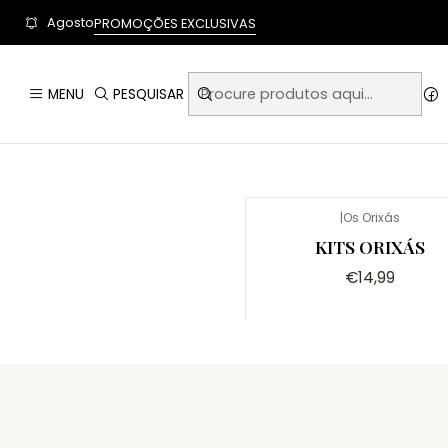
User-agent: * Allow: / Sitemap: https://www.auraempor
Agosto
PROMOÇÕES EXCLUSIVAS
MENU
PESQUISAR
|
Os Orixás
KITS ORIXÁS
€14,99