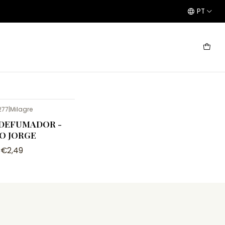
PT
277
|
Milagre
DEFUMADOR -
O JORGE
€2,49