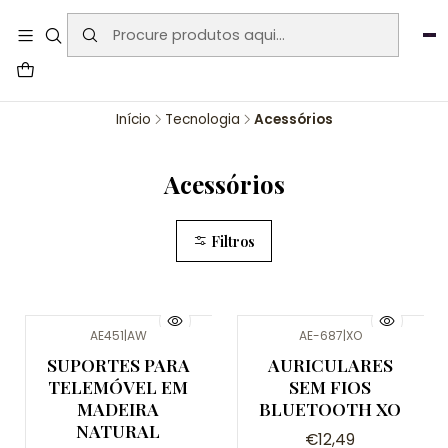
User-agent: * Allow: / Sitemap:
https://www.auraemporium.pt/sitemap.xml
Agosto
PROMOÇÕES EXCLUSIVAS
Início
Tecnologia
Acessórios
Acessórios
Filtros
AE451
|
AW
AE-687
|
XO
SUPORTES PARA
AURICULARES
TELEMÓVEL EM
SEM FIOS
MADEIRA
BLUETOOTH XO
NATURAL
€12,49