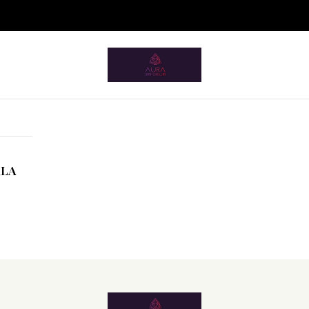
ium.pt/sitemap.xml
Início
Terapias
Holísticas
Ho'oponopono
Ho'oponopono
ALA