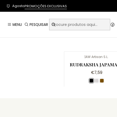
User-agent: * Allow: / Sitemap: https://www.auraempor
Agosto
PROMOÇÕES EXCLUSIVAS
MENU
PESQUISAR
|
AW Artisan S.L.
Não Disponível
RUDRAKSHA JAPAM
€7,59