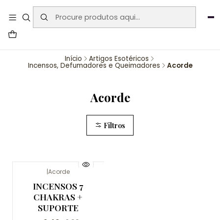
User-agent: * Allow: / Sitemap:
https://www.auraemporium.pt/sitemap.xml
Agosto
PROMOÇÕES EXCLUSIVAS
Início
Artigos Esotéricos
Incensos, Defumadores e Queimadores
Acorde
Acorde
Filtros
|
Acorde
-17%
INCENSOS 7
CHAKRAS +
SUPORTE