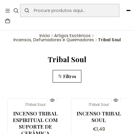
User-agent: * Allow: / Sitemap:
https://www.auraemporium.pt/sitemap.xml
Agosto
PROMOÇÕES EXCLUSIVAS
Início
Artigos Esotéricos
Incensos, Defumadores e Queimadores
Tribal Soul
Tribal Soul
Filtros
|
Tribal Soul
|
Tribal Soul
INCENSO TRIBAL
INCENSO TRIBAL
ESPIRITUAL COM
SOUL
SUPORTE DE
€1,49
CERÂMICA