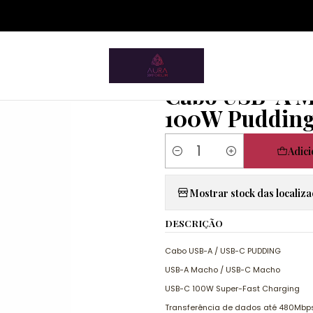
ium.pt/sitemap.xml
ia
Acessórios
Cabo USB-A Macho P/ USB-C Macho 1.2m 100W
|
Cabo USB-A M
100W Puddin
Adici
Quantidade
Mostrar stock das localiz
DESCRIÇÃO
Cabo USB-A / USB-C PUDDING
USB-A Macho / USB-C Macho
USB-C 100W Super-Fast Charging
Transferência de dados até 480Mbp