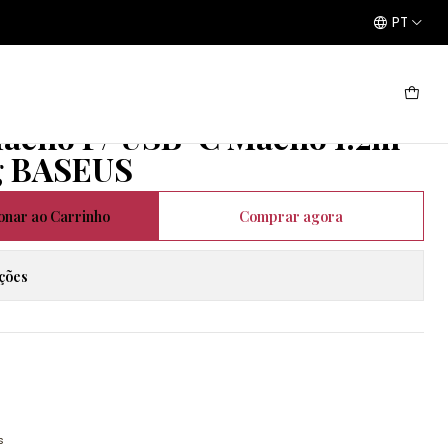
PT
 Pudding BASEUS
acho P/ USB-C Macho 1.2m
g BASEUS
onar ao Carrinho
Comprar agora
ações
s