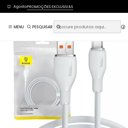
User-agent: * Allow: / Sitemap: https://www.auraempor
Agosto
PROMOÇÕES EXCLUSIVAS
Início
Tecnolog
MENU
PESQUISAR