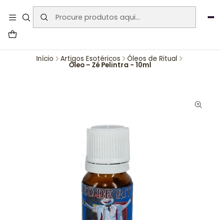
User-agent: * Allow: / Sitemap:
https://www.auraemporium.pt/sitemap.xml
Agosto
PROMOÇÕES EXCLUSIVAS
Início
Artigos Esotéricos
Óleos de Ritual
Óleo – Zé Pelintra - 10ml