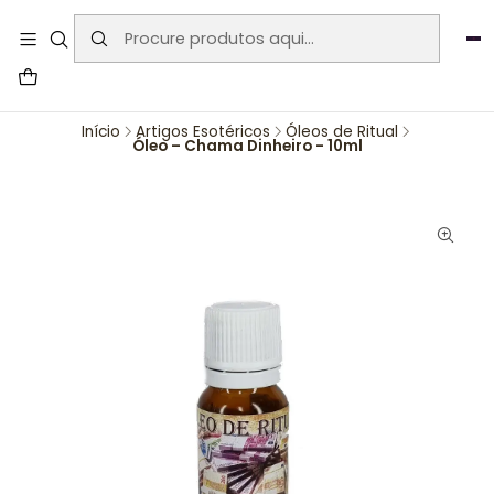
User-agent: * Allow: / Sitemap:
https://www.auraemporium.pt/sitemap.xml
Agosto
PROMOÇÕES EXCLUSIVAS
Início
Artigos Esotéricos
Óleos de Ritual
Óleo – Chama Dinheiro - 10ml