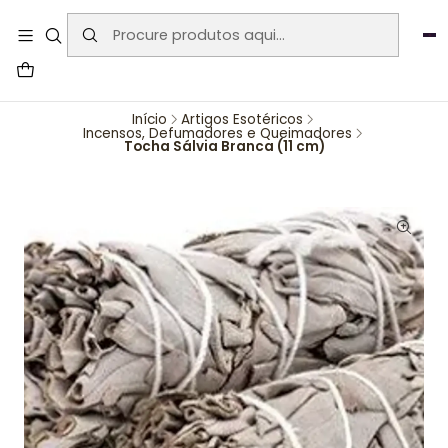
User-agent: * Allow: / Sitemap:
https://www.auraemporium.pt/sitemap.xml
Agosto
PROMOÇÕES EXCLUSIVAS
Início
Artigos Esotéricos
Incensos, Defumadores e Queimadores
Tocha Sálvia Branca (11 cm)