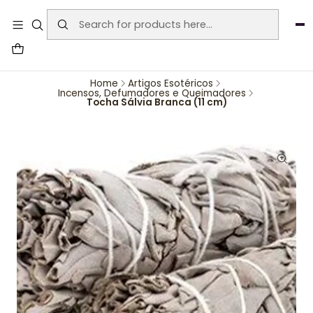
User-agent: * Allow: / Sitemap:
https://www.auraemporium.pt/sitemap.xml
Agosto
PROMOÇÕES EXCLUSIVAS
Home
Artigos Esotéricos
Incensos, Defumadores e Queimadores
Tocha Sálvia Branca (11 cm)