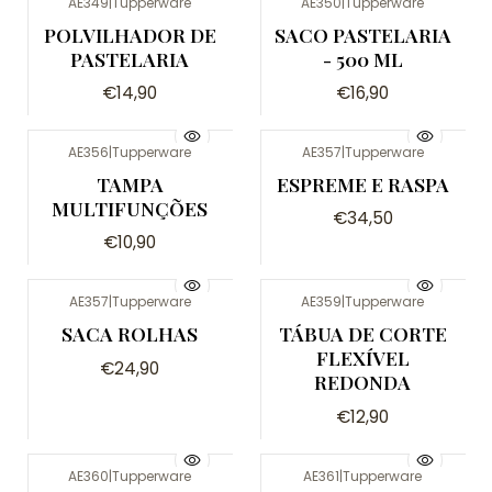
AE349
|
Tupperware
AE350
|
Tupperware
POLVILHADOR DE
SACO PASTELARIA
PASTELARIA
- 500 ML
€14,90
€16,90
AE356
|
Tupperware
AE357
|
Tupperware
TAMPA
ESPREME E RASPA
MULTIFUNÇÕES
€34,50
€10,90
AE357
|
Tupperware
AE359
|
Tupperware
Esgotado
SACA ROLHAS
TÁBUA DE CORTE
FLEXÍVEL
€24,90
REDONDA
€12,90
AE360
|
Tupperware
AE361
|
Tupperware