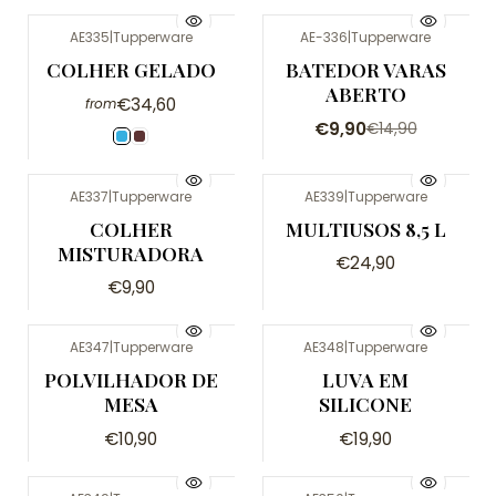
AE335
|
Tupperware
AE-336
|
Tupperware
-34%
COLHER GELADO
BATEDOR VARAS
ABERTO
€34,60
from
€9,90
€14,90
AE337
|
Tupperware
AE339
|
Tupperware
COLHER
MULTIUSOS 8,5 L
MISTURADORA
€24,90
€9,90
AE347
|
Tupperware
AE348
|
Tupperware
POLVILHADOR DE
LUVA EM
MESA
SILICONE
€10,90
€19,90