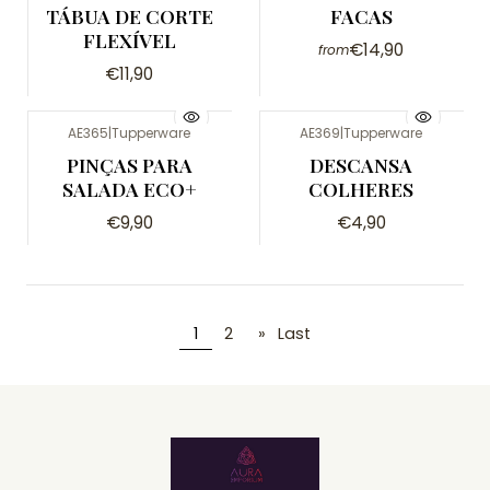
TÁBUA DE CORTE
FACAS
FLEXÍVEL
€14,90
from
€11,90
AE365
|
Tupperware
AE369
|
Tupperware
PINÇAS PARA
DESCANSA
SALADA ECO+
COLHERES
€9,90
€4,90
1
2
»
Last