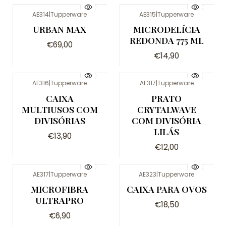
AE314
|
Tupperware
AE315
|
Tupperware
Não Disponível
URBAN MAX
MICRODELÍCIA
REDONDA 775 ML
€69,00
€14,90
AE316
|
Tupperware
AE317
|
Tupperware
CAIXA
PRATO
MULTIUSOS COM
CRYTALWAVE
DIVISÓRIAS
COM DIVISÓRIA
LILÁS
€13,90
€12,00
AE317
|
Tupperware
AE323
|
Tupperware
MICROFIBRA
CAIXA PARA OVOS
ULTRAPRO
€18,50
€6,90