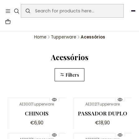
User-agent: * Allow: / Sitemap:
https://www.auraemporium.pt/sitemap.xml
Agosto
PROMOÇÕES EXCLUSIVAS
Home
Tupperware
Acessórios
Acessórios
Filters
AE300
|
Tupperware
AE302
|
Tupperware
CHINOIS
PASSADOR DUPLO
€6,90
€18,90