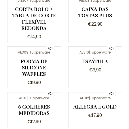
AE307
|
Tupperware
AE308
|
Tupperware
Não Disponível
CORTA BOLO +
CAIXA DAS
TÁBUA DE CORTE
TOSTAS PLUS
FLEXÍVEL
€22,90
REDONDA
€14,90
AE309
|
Tupperware
AE310
|
Tupperware
Esgotado
FORMA DE
ESPÁTULA
SILICONE
€3,90
WAFFLES
€19,90
AE311
|
Tupperware
AE312
|
Tupperware
Não Disponível
6 COLHERES
ALLEGRA 4 GOLD
MEDIDORAS
€17,90
€12,90