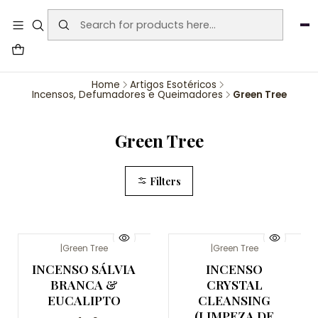
User-agent: * Allow: / Sitemap:
https://www.auraemporium.pt/sitemap.xml
Agosto
PROMOÇÕES EXCLUSIVAS
Home
Artigos Esotéricos
Incensos, Defumadores e Queimadores
Green Tree
Green Tree
Filters
|
Green Tree
|
Green Tree
Não Disponível
INCENSO SÁLVIA
INCENSO
BRANCA &
CRYSTAL
EUCALIPTO
CLEANSING
(LIMPEZA DE