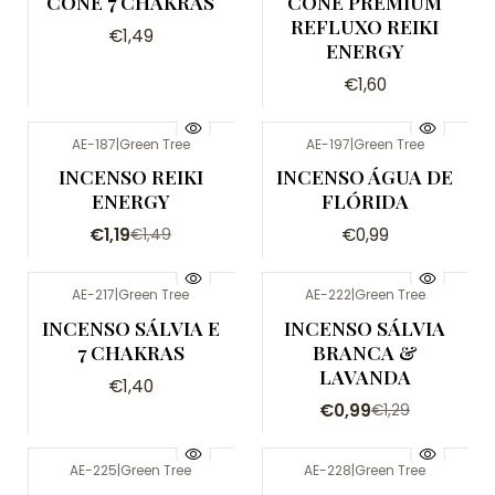
CONE 7 CHAKRAS
CONE PREMIUM
REFLUXO REIKI
€1,49
ENERGY
€1,60
AE-187
|
Green Tree
AE-197
|
Green Tree
-20%
INCENSO REIKI
INCENSO ÁGUA DE
ENERGY
FLÓRIDA
€1,19
€0,99
€1,49
AE-217
|
Green Tree
AE-222
|
Green Tree
-23%
INCENSO SÁLVIA E
INCENSO SÁLVIA
7 CHAKRAS
BRANCA &
LAVANDA
€1,40
€0,99
€1,29
AE-225
|
Green Tree
AE-228
|
Green Tree