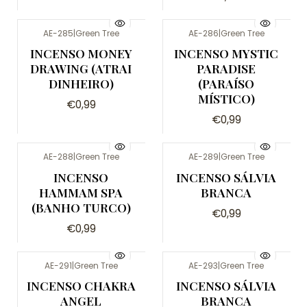
AE-285
|
Green Tree
AE-286
|
Green Tree
Não Disponível
Não Disponível
INCENSO MONEY
INCENSO MYSTIC
DRAWING (ATRAI
PARADISE
DINHEIRO)
(PARAÍSO
MÍSTICO)
€0,99
€0,99
AE-288
|
Green Tree
AE-289
|
Green Tree
Não Disponível
INCENSO
INCENSO SÁLVIA
HAMMAM SPA
BRANCA
(BANHO TURCO)
€0,99
€0,99
AE-291
|
Green Tree
AE-293
|
Green Tree
INCENSO CHAKRA
INCENSO SÁLVIA
ANGEL
BRANCA