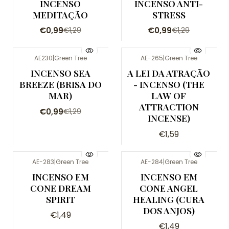
-23%
-23%
INCENSO
INCENSO ANTI-
MEDITAÇÃO
STRESS
€0,99
€0,99
€1,29
€1,29
AE230
|
Green Tree
AE-265
|
Green Tree
-23%
INCENSO SEA
A LEI DA ATRAÇÃO
BREEZE (BRISA DO
- INCENSO (THE
Esgotado
MAR)
LAW OF
ATTRACTION
€0,99
€1,29
INCENSE)
€1,59
AE-283
|
Green Tree
AE-284
|
Green Tree
Não Disponível
INCENSO EM
INCENSO EM
CONE DREAM
CONE ANGEL
SPIRIT
HEALING (CURA
DOS ANJOS)
€1,49
€1,49