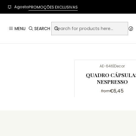
User-agent: * Allow: / Sitemap: https://www.auraempor
Agosto
PROMOÇÕES EXCLUSIVAS
MENU
SEARCH
AE-646
|
Decor
QUADRO CÁPSULA
NESPRESSO
€6,45
from