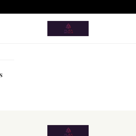
ium.pt/sitemap.xml
Home
Artigos para a Casa
Acessórios Café
Acessórios Café
S