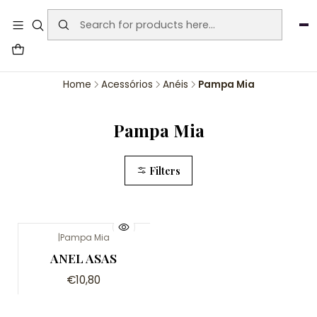
User-agent: * Allow: / Sitemap:
https://www.auraemporium.pt/sitemap.xml
Agosto
PROMOÇÕES EXCLUSIVAS
Home
Acessórios
Anéis
Pampa Mia
Pampa Mia
Filters
|
Pampa Mia
Não Disponível
ANEL ASAS
€10,80