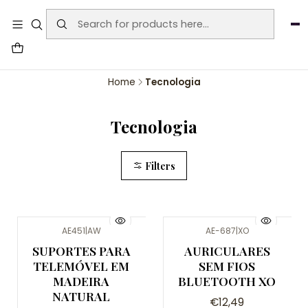
User-agent: * Allow: / Sitemap:
https://www.auraemporium.pt/sitemap.xml
Agosto
PROMOÇÕES EXCLUSIVAS
Home
Tecnologia
Tecnologia
Filters
AE451
|
AW
AE-687
|
XO
SUPORTES PARA
AURICULARES
TELEMÓVEL EM
SEM FIOS
MADEIRA
BLUETOOTH XO
NATURAL
€12,49