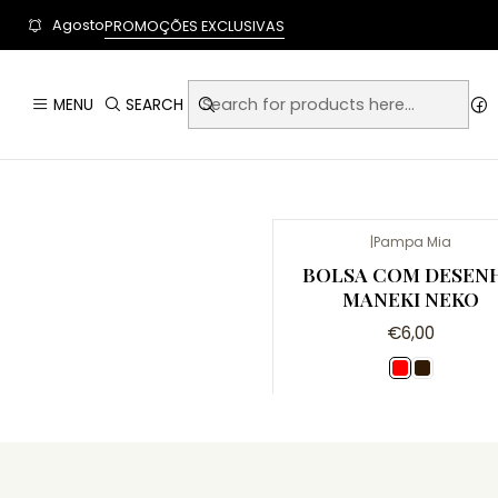
User-agent: * Allow: / Sitemap: https://www.auraempor
Agosto
PROMOÇÕES EXCLUSIVAS
MENU
SEARCH
|
Pampa Mia
Não Disponível
BOLSA COM DESEN
MANEKI NEKO
€6,00