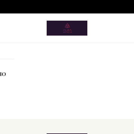
ium.pt/sitemap.xml
Home
Acessórios
Acessórios Beleza
Pampa Mia
Pampa Mia
HO