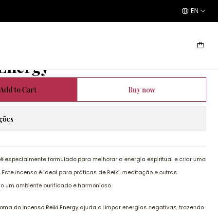
EN
ncenso Reiki Energy
 Energy
Add to Cart
Buy now
ações
é especialmente formulado para melhorar a energia espiritual e criar uma
ste incenso é ideal para práticas de Reiki, meditação e outras
ndo um ambiente purificado e harmonioso.
roma do Incenso Reiki Energy ajuda a limpar energias negativas, trazendo