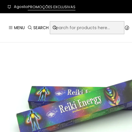
User-agent: * Allow: / Sitemap: https://www.auraempor
Agosto
PROMOÇÕES EXCLUSIVAS
Home
Artigos Eso
MENU
SEARCH