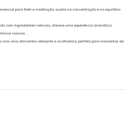
Essencial para Reiki e meditação, auxilia na concentração e no equilíbrio
cado com ingredientes naturais, oferece uma experiência aromática
ímicos nocivos.
ra criar uma atmosfera relaxante e acolhedora, perfeito para momentos de