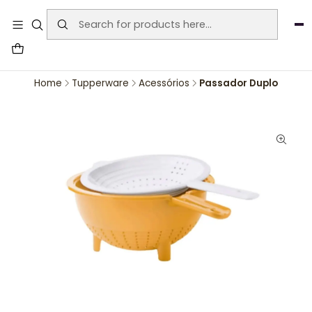
User-agent: * Allow: / Sitemap:
https://www.auraemporium.pt/sitemap.xml
Agosto
PROMOÇÕES EXCLUSIVAS
Home
Tupperware
Acessórios
Passador Duplo