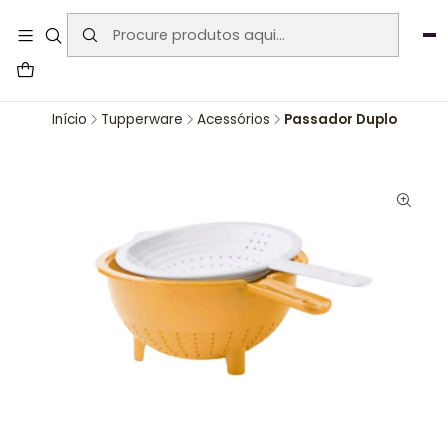
User-agent: * Allow: / Sitemap:
https://www.auraemporium.pt/sitemap.xml
Agosto
PROMOÇÕES EXCLUSIVAS
Início
Tupperware
Acessórios
Passador Duplo