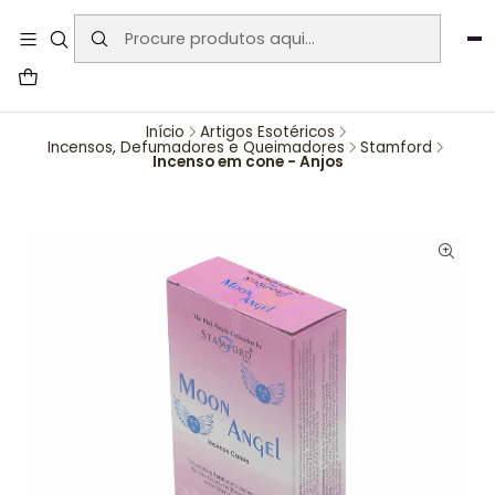
User-agent: * Allow: / Sitemap:
https://www.auraemporium.pt/sitemap.xml
Agosto
PROMOÇÕES EXCLUSIVAS
Início
Artigos Esotéricos
Incensos, Defumadores e Queimadores
Stamford
Incenso em cone - Anjos