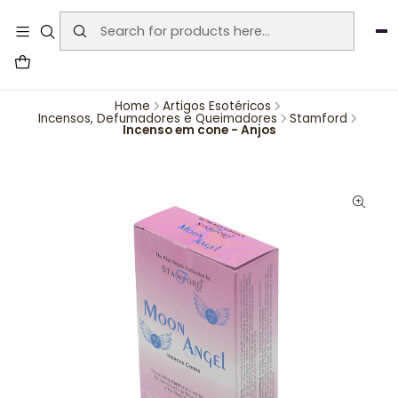
User-agent: * Allow: / Sitemap:
https://www.auraemporium.pt/sitemap.xml
Agosto
PROMOÇÕES EXCLUSIVAS
Home
Artigos Esotéricos
Incensos, Defumadores e Queimadores
Stamford
Incenso em cone - Anjos