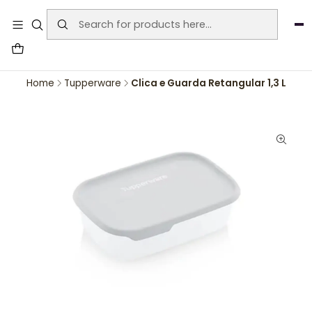
User-agent: * Allow: / Sitemap:
https://www.auraemporium.pt/sitemap.xml
Agosto
PROMOÇÕES EXCLUSIVAS
Home
Tupperware
Clica e Guarda Retangular 1,3 L