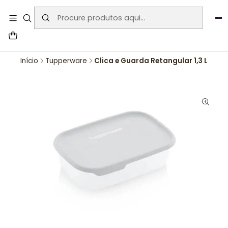
User-agent: * Allow: / Sitemap:
https://www.auraemporium.pt/sitemap.xml
Agosto
PROMOÇÕES EXCLUSIVAS
Início
Tupperware
Clica e Guarda Retangular 1,3 L