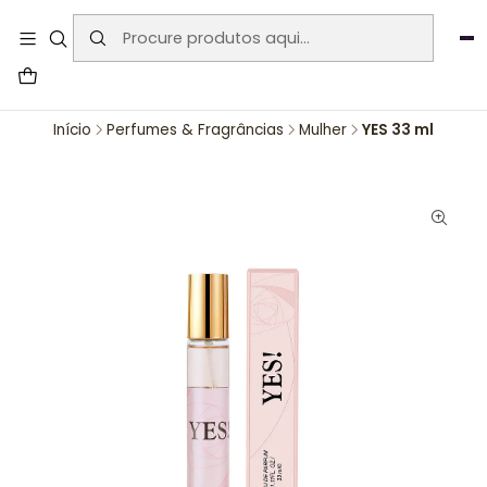
User-agent: * Allow: / Sitemap:
https://www.auraemporium.pt/sitemap.xml
Agosto
PROMOÇÕES EXCLUSIVAS
Início
Perfumes & Fragrâncias
Mulher
YES 33 ml