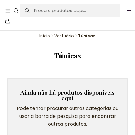
User-agent: * Allow: / Sitemap:
https://www.auraemporium.pt/sitemap.xml
Agosto
PROMOÇÕES EXCLUSIVAS
Início
Vestuário
Túnicas
Túnicas
Ainda não há produtos disponíveis
aqui
Pode tentar procurar outras categorias ou
usar a barra de pesquisa para encontrar
outros produtos.