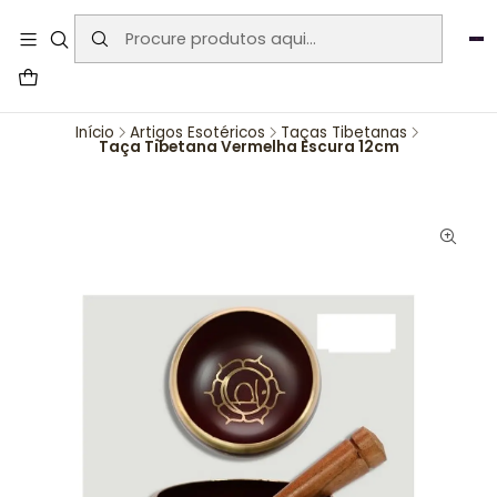
User-agent: * Allow: / Sitemap:
https://www.auraemporium.pt/sitemap.xml
Agosto
PROMOÇÕES EXCLUSIVAS
Início
Artigos Esotéricos
Taças Tibetanas
Taça Tibetana Vermelha Escura 12cm