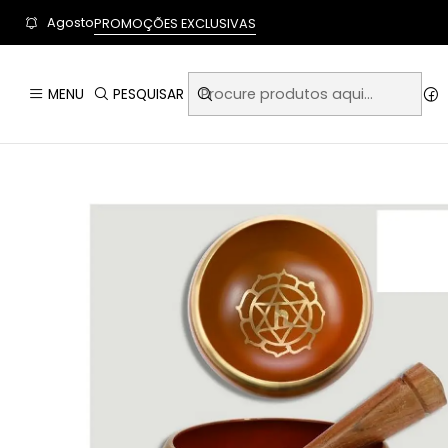
User-agent: * Allow: / Sitemap: https://www.auraempor
Agosto
PROMOÇÕES EXCLUSIVAS
Início
MENU
PESQUISAR