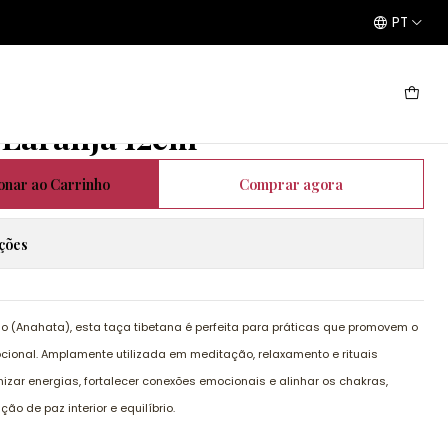
PT
 12cm
 Laranja 12cm
onar ao Carrinho
Comprar agora
ações
 (Anahata), esta taça tibetana é perfeita para práticas que promovem o
ocional. Amplamente utilizada em meditação, relaxamento e rituais
nizar energias, fortalecer conexões emocionais e alinhar os chakras,
 de paz interior e equilíbrio.