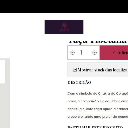
ium.pt/sitemap.xml
Artigos Esotéricos
Taças Tibetanas
Taça Tibetana Laranja
|
Taça Tibetana
Adici
Quantidade
Mostrar stock das localiz
DESCRIÇÃO
Com o símbolo do Chakra do Coração
amor, a compaixão e o equilíbrio em
espirituais, esta taça ajuda a harmo
proporcionando uma profunda sensação
PARTILHAR ESTE PRODUTO