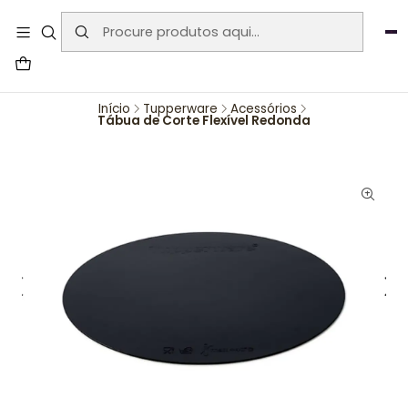
User-agent: * Allow: / Sitemap:
https://www.auraemporium.pt/sitemap.xml
Agosto
PROMOÇÕES EXCLUSIVAS
Início
Tupperware
Acessórios
Tábua de Corte Flexível Redonda