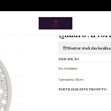
ium.pt/sitemap.xml
cio
Artigos para a Casa
Quadros e Telas
Quadro Árvore da V
|
Quadro Árvore
Mostrar stock das localiz
DESCRIÇÃO
Em madeira
Tamanho 79cm
PARTILHAR ESTE PRODUTO