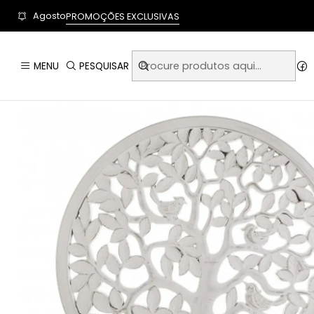
User-agent: * Allow: / Sitemap: https://www.auraempor
Agosto
PROMOÇÕES EXCLUSIVAS
Iní
MENU
PESQUISAR