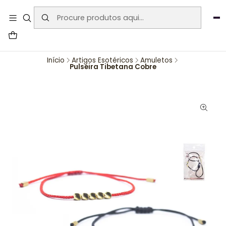
User-agent: * Allow: / Sitemap:
https://www.auraemporium.pt/sitemap.xml
Agosto
PROMOÇÕES EXCLUSIVAS
Início
Artigos Esotéricos
Amuletos
Pulseira Tibetana Cobre