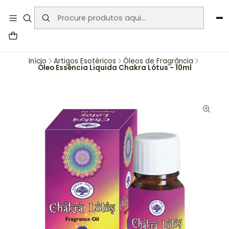
User-agent: * Allow: / Sitemap:
https://www.auraemporium.pt/sitemap.xml
Agosto
PROMOÇÕES EXCLUSIVAS
Início
Artigos Esotéricos
Óleos de Fragrância
Óleo Essência Liquida Chakra Lótus - 10ml