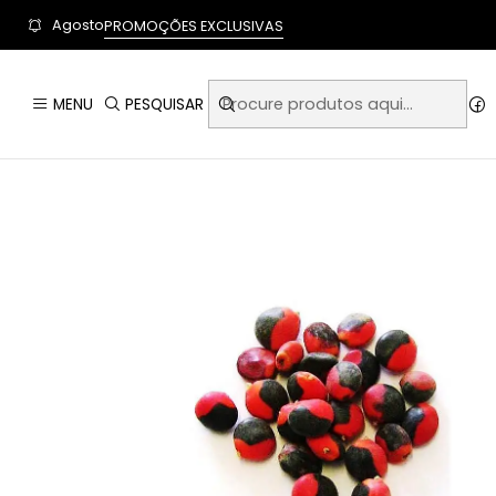
User-agent: * Allow: / Sitemap: https://www.auraempor
Agosto
PROMOÇÕES EXCLUSIVAS
MENU
PESQUISAR