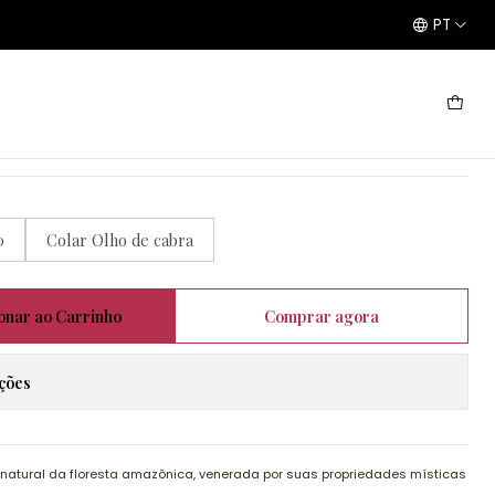
PT
0
Colar Olho de cabra
onar ao Carrinho
Comprar agora
ações
natural da floresta amazônica, venerada por suas propriedades místicas