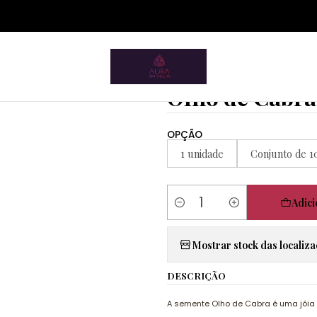
ium.pt/sitemap.xml
Início
Artigos Esotéricos
Amuletos
OIho de Cabra
|
OIho de Cabra
OPÇÃO
1 unidade
Conjunto de 1
Adici
Quantidade
Mostrar stock das localiz
DESCRIÇÃO
A semente Olho de Cabra é uma jóia 