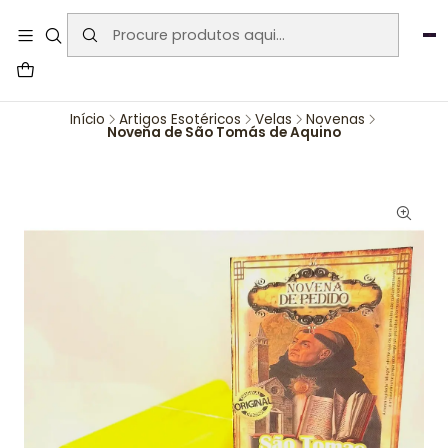
User-agent: * Allow: / Sitemap:
https://www.auraemporium.pt/sitemap.xml
Agosto
PROMOÇÕES EXCLUSIVAS
Início
Artigos Esotéricos
Velas
Novenas
Novena de São Tomás de Aquino