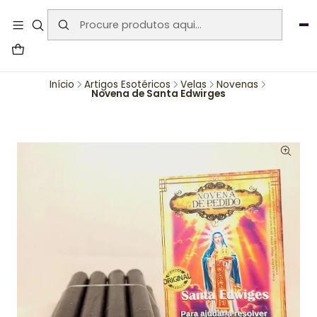
User-agent: * Allow: / Sitemap:
https://www.auraemporium.pt/sitemap.xml
Agosto
PROMOÇÕES EXCLUSIVAS
Início
Artigos Esotéricos
Velas
Novenas
Novena de Santa Edwirges