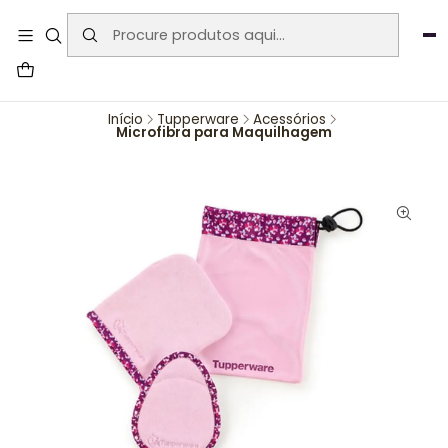
User-agent: * Allow: / Sitemap:
https://www.auraemporium.pt/sitemap.xml
Agosto
PROMOÇÕES EXCLUSIVAS
Início
Tupperware
Acessórios
Microfibra para Maquilhagem