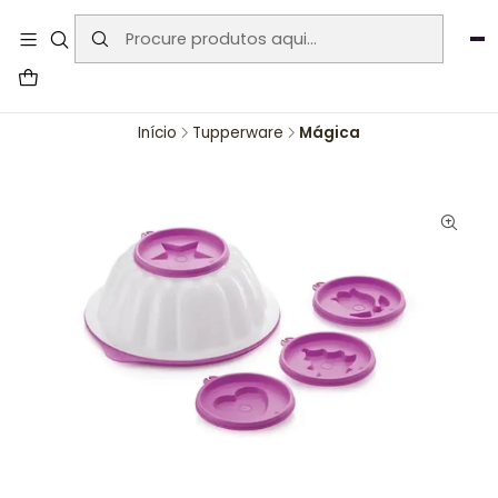
User-agent: * Allow: / Sitemap:
https://www.auraemporium.pt/sitemap.xml
Agosto
PROMOÇÕES EXCLUSIVAS
Início
Tupperware
Mágica