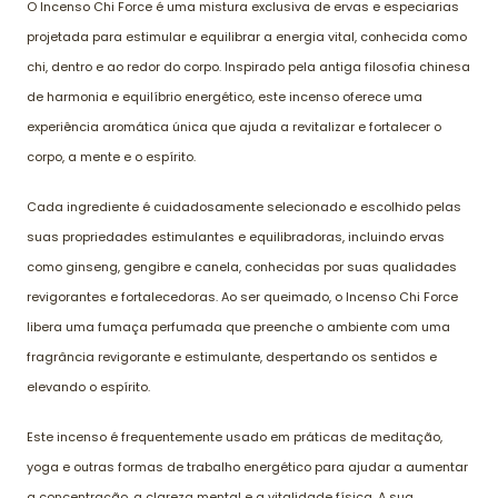
O Incenso Chi Force é uma mistura exclusiva de ervas e especiarias
projetada para estimular e equilibrar a energia vital, conhecida como
chi, dentro e ao redor do corpo. Inspirado pela antiga filosofia chinesa
de harmonia e equilíbrio energético, este incenso oferece uma
experiência aromática única que ajuda a revitalizar e fortalecer o
corpo, a mente e o espírito.
Cada ingrediente é cuidadosamente selecionado e escolhido pelas
suas propriedades estimulantes e equilibradoras, incluindo ervas
como ginseng, gengibre e canela, conhecidas por suas qualidades
revigorantes e fortalecedoras. Ao ser queimado, o Incenso Chi Force
libera uma fumaça perfumada que preenche o ambiente com uma
fragrância revigorante e estimulante, despertando os sentidos e
elevando o espírito.
Este incenso é frequentemente usado em práticas de meditação,
yoga e outras formas de trabalho energético para ajudar a aumentar
a concentração, a clareza mental e a vitalidade física. A sua