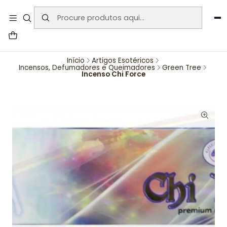
User-agent: * Allow: / Sitemap:
https://www.auraemporium.pt/sitemap.xml
Agosto
PROMOÇÕES EXCLUSIVAS
Início
Artigos Esotéricos
Incensos, Defumadores e Queimadores
Green Tree
Incenso Chi Force