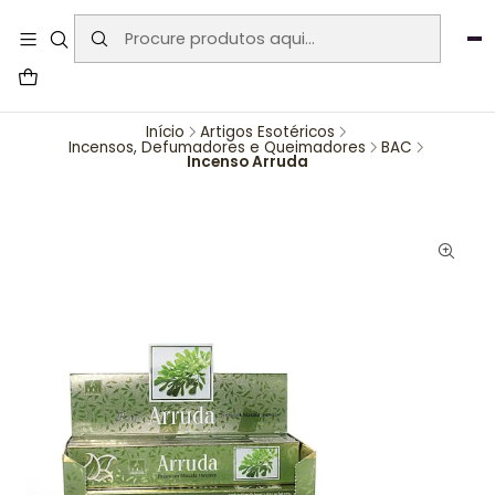
User-agent: * Allow: / Sitemap:
https://www.auraemporium.pt/sitemap.xml
Agosto
PROMOÇÕES EXCLUSIVAS
Início
Artigos Esotéricos
Incensos, Defumadores e Queimadores
BAC
Incenso Arruda