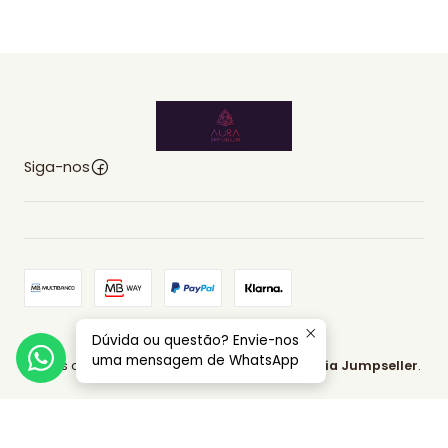
Siga-nos
Dúvida ou questão? Envie-nos
2026 AURA EMPORIUM.
uma mensagem de WhatsApp
Todos os Direitos Reservados.
Com tecnologia Jumpseller
.