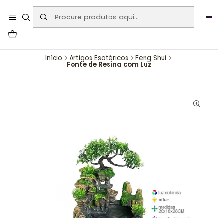
User-agent: * Allow: / Sitemap:
https://www.auraemporium.pt/sitemap.xml
Agosto
PROMOÇÕES EXCLUSIVAS
Início
Artigos Esotéricos
Feng Shui
Fonte de Resina com Luz