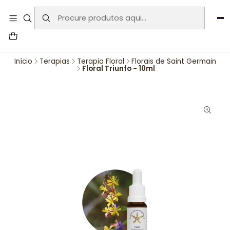
User-agent: * Allow: / Sitemap:
https://www.auraemporium.pt/sitemap.xml
Agosto
PROMOÇÕES EXCLUSIVAS
Início
Terapias
Terapia Floral
Florais de Saint Germain
Floral Triunfo - 10ml