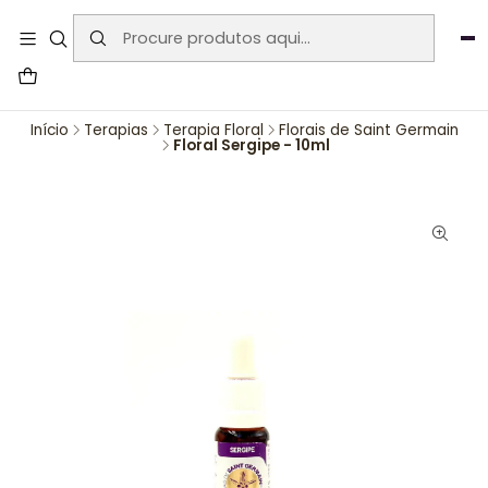
User-agent: * Allow: / Sitemap:
https://www.auraemporium.pt/sitemap.xml
Agosto
PROMOÇÕES EXCLUSIVAS
Início
Terapias
Terapia Floral
Florais de Saint Germain
Floral Sergipe - 10ml