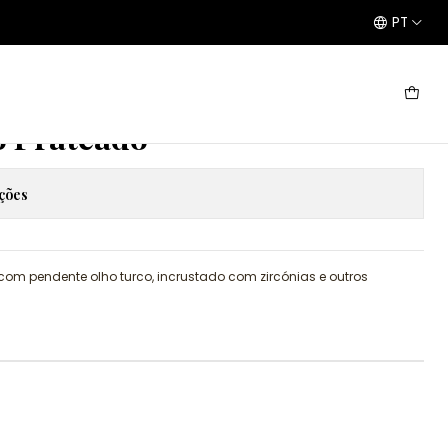
PT
o Prateado
ações
om pendente olho turco, incrustado com zircónias e outros