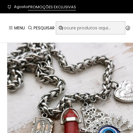
User-agent: * Allow: / Sitemap: https://www.auraempor
Agosto
PROMOÇÕES EXCLUSIVAS
MENU
PESQUISAR