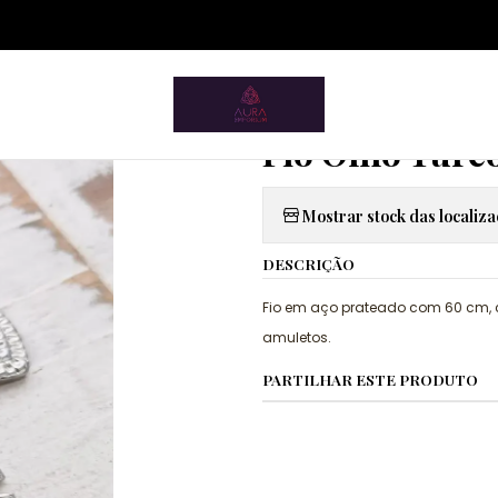
ium.pt/sitemap.xml
Início
Acessórios
Fios
Pampa Mia
Fio Olho Turco Prateado
|
Fio Olho Turc
Mostrar stock das localiz
DESCRIÇÃO
Fio em aço prateado com 60 cm, c
amuletos.
PARTILHAR ESTE PRODUTO