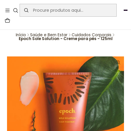
User-agent: * Allow: / Sitemap:
https://www.auraemporium.pt/sitemap.xml
Agosto
PROMOÇÕES EXCLUSIVAS
Início
Saúde e Bem Estar
Cuidados Corporais
Epoch Sole Solution - Creme para pés - 125ml