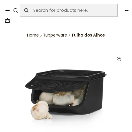
User-agent: * Allow: / Sitemap:
https://www.auraemporium.pt/sitemap.xml
Agosto
PROMOÇÕES EXCLUSIVAS
Home
Tupperware
Tulha dos Alhos