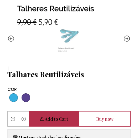
|
Talhares Reutilizáveis
COR
Add to Cart
Buy now
Quantity
Mostrar stock das localizações