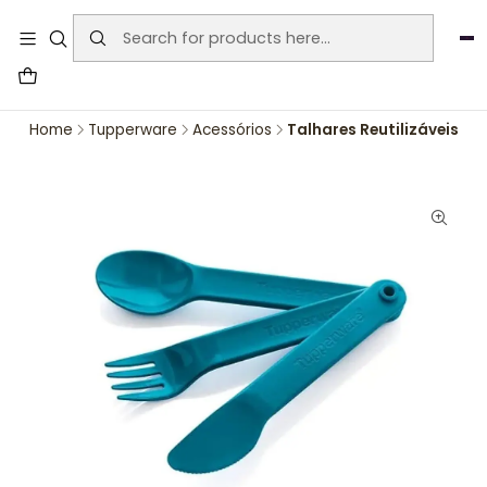
User-agent: * Allow: / Sitemap:
https://www.auraemporium.pt/sitemap.xml
Agosto
PROMOÇÕES EXCLUSIVAS
Home
Tupperware
Acessórios
Talhares Reutilizáveis