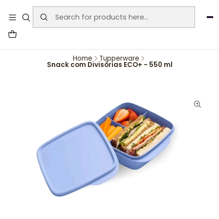
User-agent: * Allow: / Sitemap:
https://www.auraemporium.pt/sitemap.xml
Agosto
PROMOÇÕES EXCLUSIVAS
Home
Tupperware
Snack com Divisórias ECO+ - 550 ml