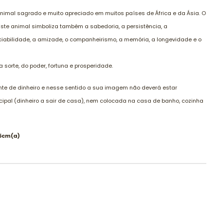
animal sagrado e muito apreciado em muitos países de África e da Ásia. O
Este animal simboliza também a sabedoria, a persistência, a
ciabilidade, a amizade, o companheirismo, a memória, a longevidade e o
 sorte, do poder, fortuna e prosperidade.
ente de dinheiro e nesse sentido a sua imagem não deverá estar
cipal (dinheiro a sair de casa), nem colocada na casa de banho, cozinha
x5cm(a)