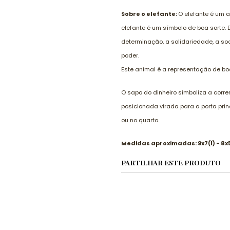
Sobre o elefante:
O elefante é um 
elefante é um símbolo de boa sorte. 
determinação, a solidariedade, a so
poder.
Este animal é a representação de boa
O sapo do dinheiro simboliza a corr
posicionada virada para a porta prin
ou no quarto.
Medidas aproximadas: 9x7(l) - 8
PARTILHAR ESTE PRODUTO