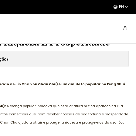
EN
eridade
 Riqueza E Prosperidade
ações
ado de Jin Chan ou Chan Chu) é um amuleto popular no Feng Shui
u):
A crença popular indicava que esta criatura mítica aparece na Lua
tos comerciais que iriam receber noticias de boa fortuna e prosperidade.
Chan Chu ajuda a atrair e proteger a riqueza e protege-nos do azar (ou