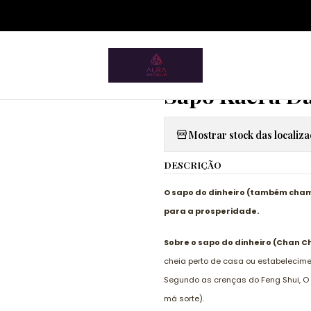
ium.pt/sitemap.xml
Artigos Esotéricos
Feng Shui
Sapo Kaeru Da Riqueza E Prosp
|
Sapo Kaeru Da
Mostrar stock das localiz
DESCRIÇÃO
O sapo do dinheiro (também cham
para a prosperidade.
Sobre o sapo do dinheiro (Chan Ch
cheia perto de casa ou estabelecimen
Segundo as crenças do Feng Shui, O 
má sorte).