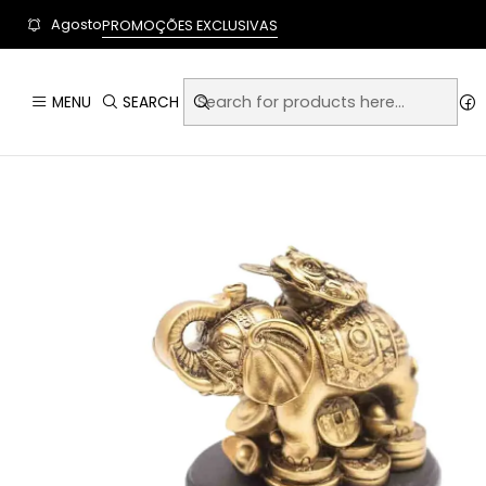
User-agent: * Allow: / Sitemap: https://www.auraempor
Agosto
PROMOÇÕES EXCLUSIVAS
Home
MENU
SEARCH