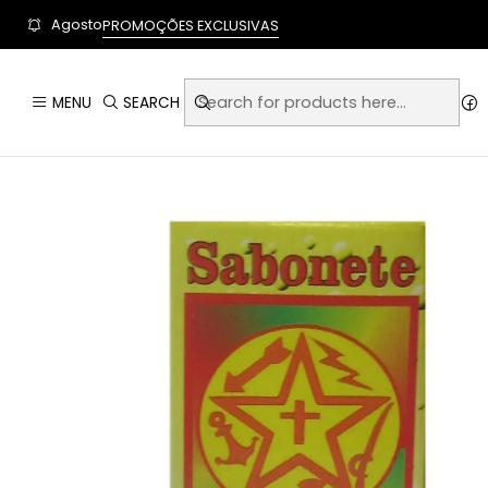
User-agent: * Allow: / Sitemap: https://www.auraempor
Agosto
PROMOÇÕES EXCLUSIVAS
H
MENU
SEARCH