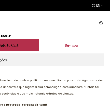
EN
as
has
Add to Cart
Buy now
ações
brasileira de banhos purificadores que aliam a pureza da água ao poder
os ancestrais que regem a sua composição, este sabonete 7 Linhas foi
 essências e aos mais naturais extratos de plantas.
de proteção. Força Espiritual!