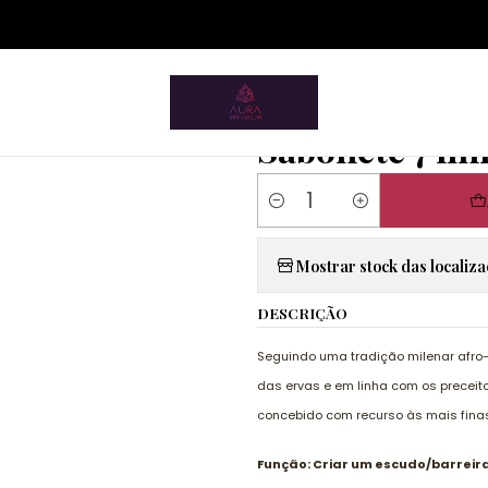
ium.pt/sitemap.xml
ome
Artigos Esotéricos
Sabões e Sabonetes
Sabonete 7 linh
|
Sabonete 7 lin
Quantity
Mostrar stock das localiz
DESCRIÇÃO
Seguindo uma tradição milenar afro-
das ervas e em linha com os preceit
concebido com recurso às mais finas
Função: Criar um escudo/barreira 